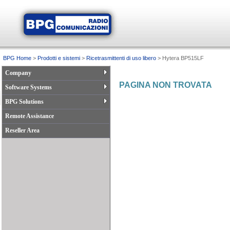
BPG Home
>
Prodotti e sistemi
>
Ricetrasmittenti di uso libero
> Hytera BP515LF
Company
PAGINA NON TROVATA
Software Systems
BPG Solutions
Remote Assistance
Reseller Area