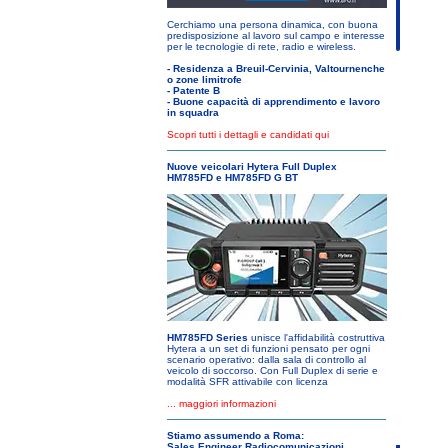
Cerchiamo una persona dinamica, con buona
predisposizione al lavoro sul campo e interesse
per le tecnologie di rete, radio e wireless.
- Residenza a Breuil-Cervinia, Valtournenche
o zone limitrofe
- Patente B
- Buone capacità di apprendimento e lavoro
in squadra
Scopri tutti i dettagli e candidati qui
Nuove veicolari Hytera Full Duplex
HM785FD e HM785FD G BT
HM785FD Series
unisce l'affidabilità costruttiva
Hytera a un set di funzioni pensato per ogni
scenario operativo: dalla sala di controllo al
veicolo di soccorso. Con Full Duplex di serie e
modalità SFR attivabile con licenza
... maggiori informazioni
Stiamo assumendo a Roma:
Sales Engineer Radiocomunicazioni