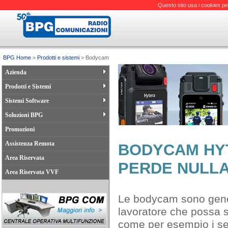
Questo sito usa i cookies pe
BPG Home
>
Prodotti e sistemi
> Bodycam
Azienda
Prodotti e Sistemi
Sistemi Software
Soluzioni BPG
Promozioni
Assistenza Remota
BODYCAM HYT
Area Riservata
PERDE NULLA
Area Riservata VVF
Le bodycam sono gener
lavoratore che possa s
come per esempio i servi