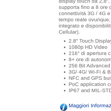
display touch da 2,8",
supporta fino a 8 ore 
connettività 3G / 4G e
tempo reale ovunque,
integrato e disponibili
Cellular).
2.8" Touch Displa
1080p HD Video
216° di apertura c
8+ ore di autonom
256 Bit Advanced
3G/ 4G/ Wi-Fi & Bl
NFC and GPS buil
PoC application 
IP67 and MIL-ST
Maggiori Informaz