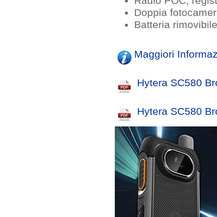
Radio POC, regis
Doppia fotocame
Batteria rimovibile
Maggiori Informaz
Hytera SC580 Bro
Hytera SC580 Br