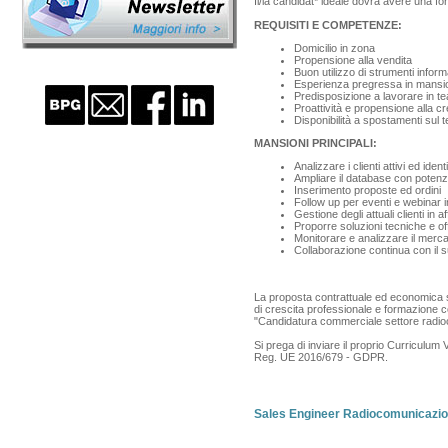
Il/la candidat* ideale dovrà avere una f
REQUISITI E COMPETENZE:
Domicilio in zona
Propensione alla vendita
Buon utilizzo di strumenti inform
Esperienza pregressa in mansio
Predisposizione a lavorare in t
Proattività e propensione alla c
Disponibilità a spostamenti sul t
MANSIONI PRINCIPALI:
Analizzare i clienti attivi ed id
Ampliare il database con potenzia
Inserimento proposte ed ordini
Follow up per eventi e webinar 
Gestione degli attuali clienti in 
Proporre soluzioni tecniche e o
Monitorare e analizzare il merc
Collaborazione continua con il su
La proposta contrattuale ed economica sa
di crescita professionale e formazione c
"Candidatura commerciale settore radio
Si prega di inviare il proprio Curriculum 
Reg. UE 2016/679 - GDPR.
Sales Engineer Radiocomunicazio