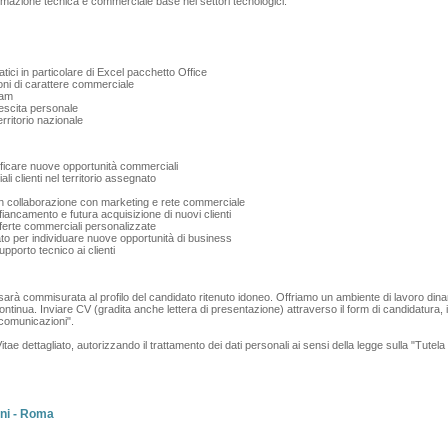
ormazione tecnica e commerciale base nei settori tecnologici.
atici in particolare di Excel pacchetto Office
ni di carattere commerciale
eam
rescita personale
erritorio nazionale
entificare nuove opportunità commerciali
li clienti nel territorio assegnato
in collaborazione con marketing e rete commerciale
affiancamento e futura acquisizione di nuovi clienti
fferte commerciali personalizzate
ato per individuare nuove opportunità di business
pporto tecnico ai clienti
rà commisurata al profilo del candidato ritenuto idoneo. Offriamo un ambiente di lavoro dinam
ontinua. Inviare CV (gradita anche lettera di presentazione) attraverso il form di candidatura,
comunicazioni".
Vitae dettagliato, autorizzando il trattamento dei dati personali ai sensi della legge sulla "Tutel
ni - Roma