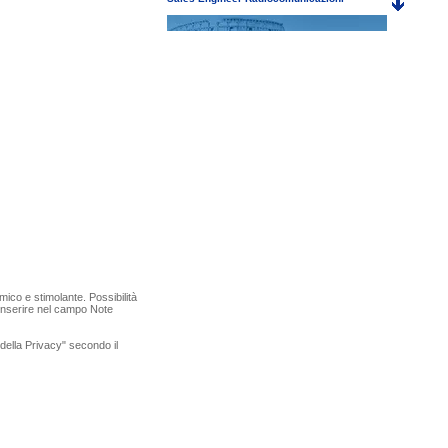
Cerchiamo un/una Sales Engineer con
background in Ingegneria Elettronica /
Telecomunicazioni per sviluppare il business sul
territorio di Roma.
- Ruolo strategico
- Remote working
- Crescita e formazione continua
ico e stimolante. Possibilità
 inserire nel campo Note
Scopri tutti i dettagli e candidati qui
a della Privacy" secondo il
P60 Hytera - Smart PoC Radio LTE