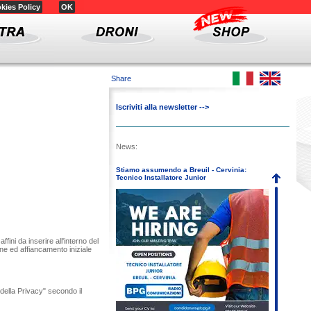
kies Policy
OK
Share
Iscriviti alla newsletter -->
News:
Stiamo assumendo a Breuil - Cervinia:
Tecnico Installatore Junior
ini da inserire all'interno del
one ed affiancamento iniziale
a della Privacy" secondo il