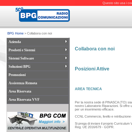
Questo sito usa i co
BPG Home
> Collabora con noi
Azienda
Collabora con noi
Prodotti e Sistemi
Sistemi Software
Soluzioni BPG
Posizioni Attive
Promozioni
Assistenza Remota
AREA TECNICA
Area Riservata
Area Riservata VVF
Per la nostra sede di PINASCA (TO) siamo a
nostro Laboratorio Riparazioni. Si offre 
per un inserimento efficace.
CCNL Commercio, livello e retribuzione c
Si prega di inviare il proprio Curriculum 
Reg. UE 2016/679 - GDPR.