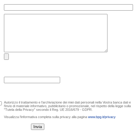
Autorizzo il trattamento e l'archiviazione dei miei dati personali nella Vostra banca dati e
l'invio di materiale informativo, pubblicitario o promozionale, nel rispetto della legge sulla
"Tutela della Privacy" secondo il Reg. UE 2016/679 - GDPR.
Visualizza l'informativa completa sulla privacy alla pagina
www.bpg.it/privacy