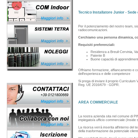
Tecnico Installatore Junior - Sede 
Per il potenziamento del nostro team, si
radiocomunicazioni.
Cerchiamo una persona dinamica, con 
Requisiti preferenziali:
Residenza a Breuil-Cervinia, Va
Patente B
Buone capacità di apprendiment
Offriamo formazione, affiancamento e co
dell'esperienza e delle competenze
Si prega di inviare il proprio Curriculum 
Reg. UE 2016/679 - GDPR.
AREA COMMERCIALE
La nostra azienda sita nel comune di PIN
impiegato/a ufficio commerciale (Inside s
La risorsa verrà inserita all'interno del
della trasformazione da potenziale client