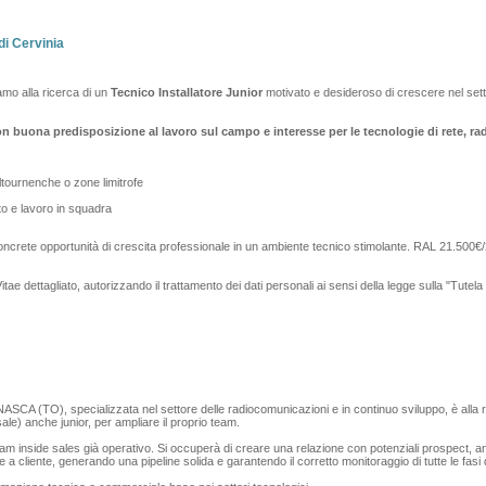
di Cervinia
amo alla ricerca di un
Tecnico Installatore Junior
motivato e desideroso di crescere nel sett
buona predisposizione al lavoro sul campo e interesse per le tecnologie di rete, rad
ltournenche o zone limitrofe
o e lavoro in squadra
ncrete opportunità di crescita professionale in un ambiente tecnico stimolante. RAL 21.500
Vitae dettagliato, autorizzando il trattamento dei dati personali ai sensi della legge sulla "Tutel
ASCA (TO), specializzata nel settore delle radiocomunicazioni e in continuo sviluppo, è alla r
ale) anche junior, per ampliare il proprio team.
 team inside sales già operativo. Si occuperà di creare una relazione con potenziali prospect, an
e a cliente, generando una pipeline solida e garantendo il corretto monitoraggio di tutte le fasi