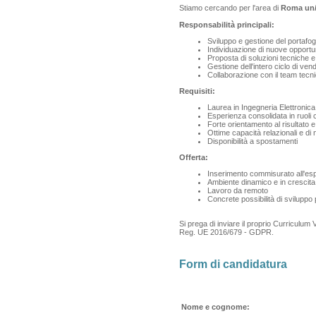
Stiamo cercando per l'area di
Roma un/
Responsabilità principali:
Sviluppo e gestione del portafoglio
Individuazione di nuove opportu
Proposta di soluzioni tecniche e
Gestione dell'intero ciclo di ven
Collaborazione con il team tecni
Requisiti:
Laurea in Ingegneria Elettronica
Esperienza consolidata in ruoli
Forte orientamento al risultato e
Ottime capacità relazionali e di
Disponibilità a spostamenti
Offerta:
Inserimento commisurato all'es
Ambiente dinamico e in crescita
Lavoro da remoto
Concrete possibilità di sviluppo
Si prega di inviare il proprio Curriculum 
Reg. UE 2016/679 - GDPR.
Form di candidatura
Nome e cognome: