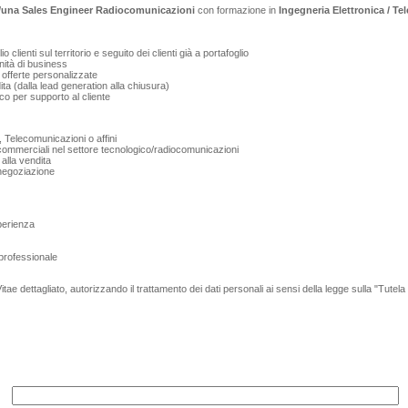
una Sales Engineer Radiocomunicazioni
con formazione in
Ingegneria Elettronica / T
 clienti sul territorio e seguito dei clienti già a portafoglio
nità di business
 offerte personalizzate
dita (dalla lead generation alla chiusura)
co per supporto al cliente
, Telecomunicazioni o affini
 commerciali nel settore tecnologico/radiocomunicazioni
 alla vendita
 negoziazione
perienza
 professionale
Vitae dettagliato, autorizzando il trattamento dei dati personali ai sensi della legge sulla "Tutel