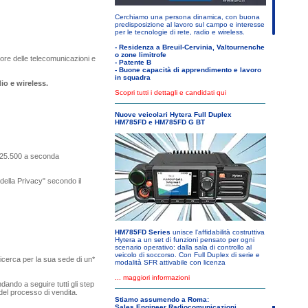
Cerchiamo una persona dinamica, con buona
predisposizione al lavoro sul campo e interesse
per le tecnologie di rete, radio e wireless.
- Residenza a Breuil-Cervinia, Valtournenche
o zone limitrofe
ore delle telecomunicazioni e
- Patente B
- Buone capacità di apprendimento e lavoro
in squadra
io e wireless.
Scopri tutti i dettagli e candidati qui
Nuove veicolari Hytera Full Duplex
HM785FD e HM785FD G BT
€/25.500 a seconda
a della Privacy" secondo il
HM785FD Series
unisce l'affidabilità costruttiva
Hytera a un set di funzioni pensato per ogni
scenario operativo: dalla sala di controllo al
veicolo di soccorso. Con Full Duplex di serie e
icerca per la sua sede di un*
modalità SFR attivabile con licenza
... maggiori informazioni
dando a seguire tutti gli step
 del processo di vendita.
Stiamo assumendo a Roma:
Sales Engineer Radiocomunicazioni