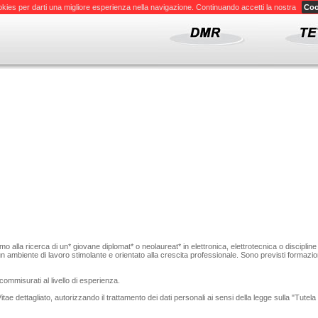
okies per darti una migliore esperienza nella navigazione. Continuando accetti la nostra
Coo
lla ricerca di un* giovane diplomat* o neolaureat* in elettronica, elettrotecnica o discipline aff
un ambiente di lavoro stimolante e orientato alla crescita professionale. Sono previsti formazi
ommisurati al livello di esperienza.
Vitae dettagliato, autorizzando il trattamento dei dati personali ai sensi della legge sulla "Tutel