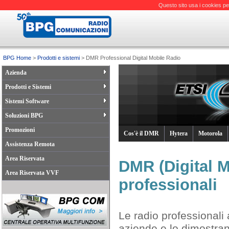
Questo sito usa i cookies pe
BPG Home
>
Prodotti e sistemi
> DMR Professional Digital Mobile Radio
Azienda
Prodotti e Sistemi
Sistemi Software
Soluzioni BPG
Promozioni
Cos'è il DMR
Hytera
Motorola
Assistenza Remota
Area Riservata
DMR (Digital M
Area Riservata VVF
professionali
Le radio professionali
aziende e lo dimostran