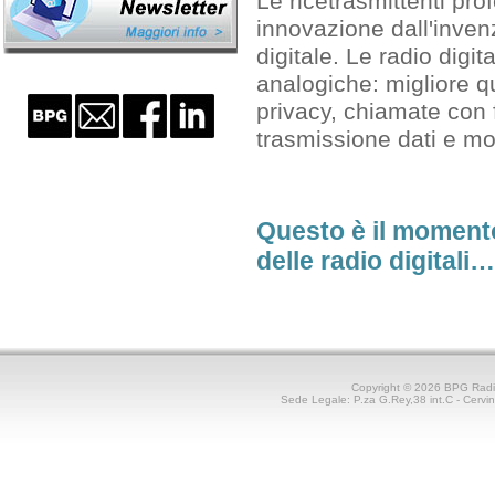
Le ricetrasmittenti pro
innovazione dall'invenz
digitale. Le radio digi
analogiche: migliore q
privacy, chiamate con fu
trasmissione dati e mol
Questo è il momento 
delle radio digitali…
Copyright © 2026 BPG Rad
Sede Legale: P.za G.Rey,38 int.C - Cerv