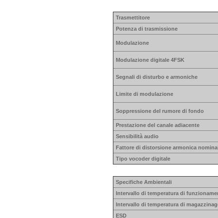
Trasmettitore
Potenza di trasmissione
Modulazione
Modulazione digitale 4FSK
Segnali di disturbo e armoniche
Limite di modulazione
Soppressione del rumore di fondo
Prestazione del canale adiacente
Sensibilità audio
Fattore di distorsione armonica nomina
Tipo vocoder digitale
Specifiche Ambientali
Intervallo di temperatura di funzioname
Intervallo di temperatura di magazzinag
ESD