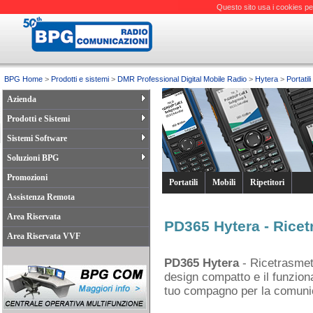
Questo sito usa i cookies pe
BPG Home
>
Prodotti e sistemi
>
DMR Professional Digital Mobile Radio
>
Hytera
>
Portatili
Azienda
Prodotti e Sistemi
Sistemi Software
Soluzioni BPG
Promozioni
Portatili
Mobili
Ripetitori
Assistenza Remota
Area Riservata
PD365 Hytera - Ricetr
Area Riservata VVF
PD365 Hytera
- Ricetrasmett
design compatto e il funzion
tuo compagno per la comunica