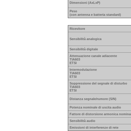
Dimensioni (AxLxP)
Peso
(con antenna e batteria standard)
Ricevitore
Sensibilità analogica
Sensibilità digitale
Attenuazione canale adiacente
TIA603
ETSI
Intermodulazione
TIA603
ETSI
Soppressione del segnale di disturbo
TIA603
ETSI
Distanza segnale/rumore (S/N)
Potenza nominale di uscita audio
Fattore di distorsione armonica nomina
Sensibilità audio
Emissioni di interferenze di rete