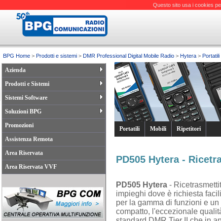
Questo sito usa i cookies pe
BPG Home
>
Prodotti e sistemi
>
DMR Professional Digital Mobile Radio
>
Hytera
>
Portatili
Azienda
Prodotti e Sistemi
Sistemi Software
Soluzioni BPG
Promozioni
Portatili
Mobili
Ripetitori
Assistenza Remota
Area Riservata
PD505 Hytera - Ricetra
Area Riservata VVF
PD505 Hytera
- Ricetrasmettit
impieghi dove è richiesta facil
per la gamma di funzioni e un 
compatto, l'eccezionale qualità
standard DMR Tier II che in an