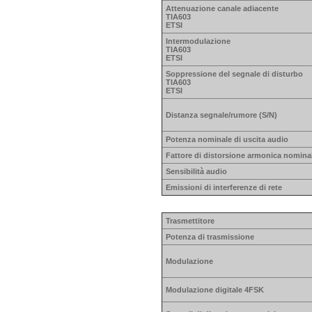
Attenuazione canale adiacente
TIA603
ETSI
Intermodulazione
TIA603
ETSI
Soppressione del segnale di disturbo
TIA603
ETSI
Distanza segnale/rumore (S/N)
Potenza nominale di uscita audio
Fattore di distorsione armonica nomina
Sensibilità audio
Emissioni di interferenze di rete
Trasmettitore
Potenza di trasmissione
Modulazione
Modulazione digitale 4FSK