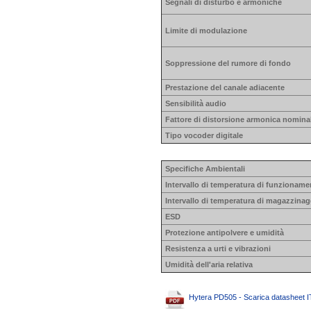
Segnali di disturbo e armoniche
Limite di modulazione
Soppressione del rumore di fondo
Prestazione del canale adiacente
Sensibilità audio
Fattore di distorsione armonica nomina
Tipo vocoder digitale
Specifiche Ambientali
Intervallo di temperatura di funzioname
Intervallo di temperatura di magazzinag
ESD
Protezione antipolvere e umidità
Resistenza a urti e vibrazioni
Umidità dell'aria relativa
Hytera PD505 - Scarica datasheet I