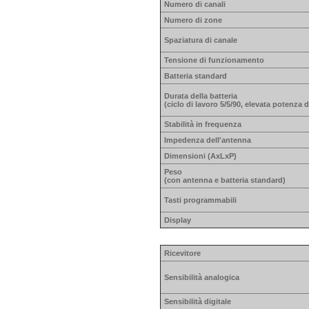
Numero di canali
Numero di zone
Spaziatura di canale
Tensione di funzionamento
Batteria standard
Durata della batteria
(ciclo di lavoro 5/5/90, elevata potenza 
Stabilità in frequenza
Impedenza dell'antenna
Dimensioni (AxLxP)
Peso
(con antenna e batteria standard)
Tasti programmabili
Display
Ricevitore
Sensibilità analogica
Sensibilità digitale