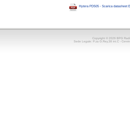
Hytera PD505 - Scarica datasheet
Copyright © 2026 BPG Rad
Sede Legale: P.za G.Rey,38 int.C - Cerv