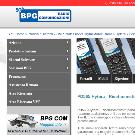
Questo sito usa i co
BPG Home
>
Prodotti e sistemi
>
DMR Professional Digital Mobile Radio
>
Hytera
>
Port
Azienda
Prodotti e Sistemi
Sistemi Software
Soluzioni BPG
Promozioni
Portatili
Mobili
Ripetitori
Assistenza Remota
Area Riservata
PD565 Hytera - Ricetrasmettit
Area Riservata VVF
PD565 Hytera
- Ricetrasmettitore porta
rapporto qualità-prezzo. Il suo corpo co
Tier II, che in analogico incluse chiamat
professionale.
Tutti i nuovi apparati Hytera sono progett
garantisce una maggiore autonomia. Que