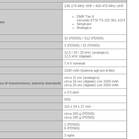
136-174 MHz VHF / 400-470 MHz UHF
DMR Tier II
secondo ETSI TS 102 361-1/2/3
ate
Simulcast
Analogica
32 (PD505) / 512 (PD565)
3 (PD505) / 32 (PD565)
12,5 / 20 / 25 kHz (analogico)
12,5 kHz (digitale)
7,4 V nominali
1500 mAh (batteria agli ioni di litio)
circa 11 ore (analogico)
circa 16 ore (digitale) con 1500 mAh
nza di trasmissione, batteria standard)
circa 20 ore (digitale) con 2000 mAh
± 0,5 ppm
50Ω
115 x 54 x 27 mm
circa 260 g (PD505)
circa 280 g (PD565)
1 (PD505)
6 (PD565)
3 righe