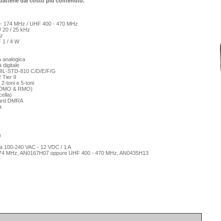
batterie dal costo più contenuto.
- 174 MHz / UHF 400 - 470 MHz
/ 20 / 25 kHz
Hz
 1 / 4 W
tà analogica
 digitale
 MIL-STD-810 C/D/E/F/G
Tier II
-toni e 5-toni
g (DMO & RMO)
ella)
ndard DMRA
a
)
ica 100-240 VAC - 12 VDC / 1 A
174 MHz, AN0167H07 oppure UHF 400 - 470 MHz, AN0435H13