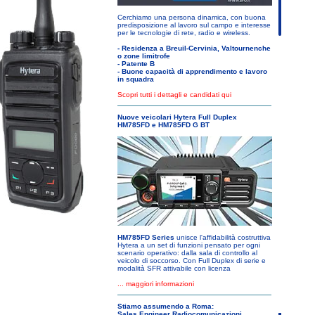
Cerchiamo una persona dinamica, con buona
predisposizione al lavoro sul campo e interesse
per le tecnologie di rete, radio e wireless.
- Residenza a Breuil-Cervinia, Valtournenche
o zone limitrofe
- Patente B
- Buone capacità di apprendimento e lavoro
in squadra
Scopri tutti i dettagli e candidati qui
Nuove veicolari Hytera Full Duplex
HM785FD e HM785FD G BT
HM785FD Series
unisce l'affidabilità costruttiva
Hytera a un set di funzioni pensato per ogni
scenario operativo: dalla sala di controllo al
veicolo di soccorso. Con Full Duplex di serie e
modalità SFR attivabile con licenza
... maggiori informazioni
Stiamo assumendo a Roma:
Sales Engineer Radiocomunicazioni