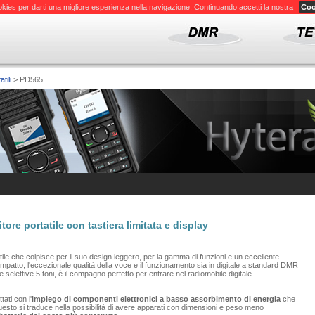
okies per darti una migliore esperienza nella navigazione. Continuando accetti la nostra
Coo
atili
> PD565
ore portatile con tastiera limitata e display
tile che colpisce per il suo design leggero, per la gamma di funzioni e un eccellente
mpatto, l'eccezionale qualità della voce e il funzionamento sia in digitale a standard DMR
e selettive 5 toni, è il compagno perfetto per entrare nel radiomobile digitale
ati con l'
impiego di componenti elettronici a basso assorbimento di energia
che
sto si traduce nella possibilità di avere apparati con dimensioni e peso meno