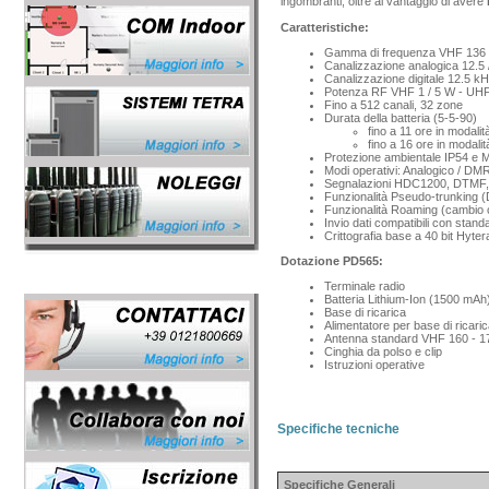
ingombranti, oltre al vantaggio di avere
Caratteristiche:
Gamma di frequenza VHF 136 
Canalizzazione analogica 12.5 
Canalizzazione digitale 12.5 k
Potenza RF VHF 1 / 5 W - UHF
Fino a 512 canali, 32 zone
Durata della batteria (5-5-90)
fino a 11 ore in modali
fino a 16 ore in modalità
Protezione ambientale IP54 e
Modi operativi: Analogico / DMR 
Segnalazioni HDC1200, DTMF, 2
Funzionalità Pseudo-trunkin
Funzionalità Roaming (cambio c
Invio dati compatibili con sta
Crittografia base a 40 bit Hyter
Dotazione PD565:
Terminale radio
Batteria Lithium-Ion (1500 mAh
Base di ricarica
Alimentatore per base di ricar
Antenna standard VHF 160 - 
Cinghia da polso e clip
Istruzioni operative
Specifiche tecniche
Specifiche Generali