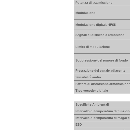
Potenza di trasmissione
Modulazione
Modulazione digitale 4FSK
Segnali di disturbo e armoniche
Limite di modulazione
Soppressione del rumore di fondo
Prestazione del canale adiacente
Sensibilità audio
Fattore di distorsione armonica no
Tipo vocoder digitale
Specifiche Ambientali
Intervallo di temperatura di funzi
Intervallo di temperatura di magaz
ESD