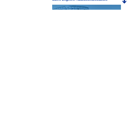
Cerchiamo un/una Sales Engineer con
background in Ingegneria Elettronica /
Telecomunicazioni per sviluppare il business sul
territorio di Roma.
- Ruolo strategico
- Remote working
- Crescita e formazione continua
Scopri tutti i dettagli e candidati qui
P60 Hytera - Smart PoC Radio LTE