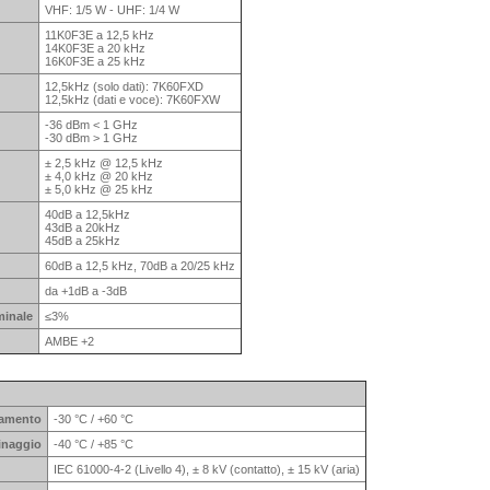
VHF: 1/5 W - UHF: 1/4 W
11K0F3E a 12,5 kHz
14K0F3E a 20 kHz
16K0F3E a 25 kHz
12,5kHz (solo dati): 7K60FXD
12,5kHz (dati e voce): 7K60FXW
-36 dBm < 1 GHz
-30 dBm > 1 GHz
± 2,5 kHz @ 12,5 kHz
± 4,0 kHz @ 20 kHz
± 5,0 kHz @ 25 kHz
40dB a 12,5kHz
43dB a 20kHz
45dB a 25kHz
60dB a 12,5 kHz, 70dB a 20/25 kHz
da +1dB a -3dB
minale
≤3%
AMBE +2
onamento
-30 °C / +60 °C
zinaggio
-40 °C / +85 °C
IEC 61000-4-2 (Livello 4), ± 8 kV (contatto), ± 15 kV (aria)