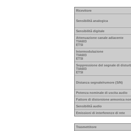
Ricevitore
Sensibilità analogica
Sensibilità digitale
Attenuazione canale adiacente
TIA603
ETSI
Intermodulazione
TIA603
ETSI
Soppressione del segnale di distur
TIA603
ETSI
Distanza segnale/rumore (S/N)
Potenza nominale di uscita audio
Fattore di distorsione armonica no
Sensibilità audio
Emissioni di interferenze di rete
Trasmettitore