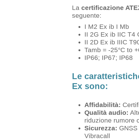
La
certificazione ATE
seguente:
I M2 Ex ib I Mb
II 2G Ex ib IIC T4
II 2D Ex ib IIIC T
Tamb = -25°C to 
IP66; IP67; IP68
Le caratteristich
Ex sono:
Affidabilità:
Certi
Qualità audio:
Alt
riduzione rumore 
Sicurezza:
GNSS d
Vibracall