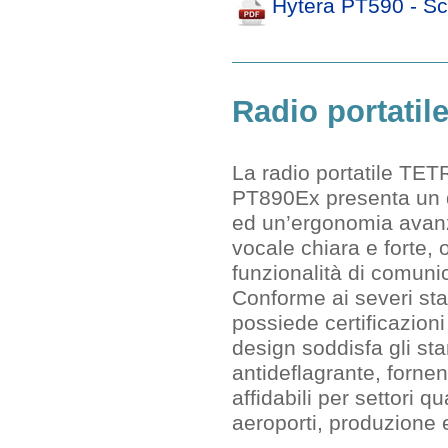
Hytera PT590 - S
Radio portatil
La radio portatile TET
PT890Ex presenta un d
ed un’ergonomia avanz
vocale chiara e forte, o
funzionalità di comuni
Conforme ai severi sta
possiede certificazion
design soddisfa gli sta
antideflagrante, forne
affidabili per settori qu
aeroporti, produzione 