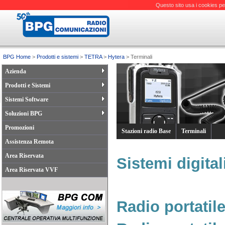
Questo sito usa i cookies pe
BPG Home
>
Prodotti e sistemi
>
TETRA
>
Hytera
> Terminali
Azienda
Prodotti e Sistemi
Sistemi Software
Soluzioni BPG
Promozioni
Stazioni radio Base
Terminali
Assistenza Remota
Area Riservata
Sistemi digita
Area Riservata VVF
Radio portatil