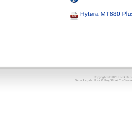
Hytera MT680 Plus
Copyright © 2026 BPG Rad
Sede Legale: P.za G.Rey,38 int.C - Cerv