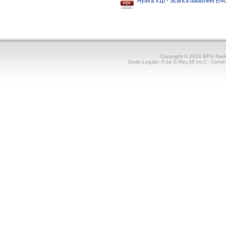
Hytera X1p - Scarica datasheet EN
Copyright © 2026 BPG Rad
Sede Legale: P.za G.Rey,38 int.C - Cerv