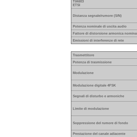
TIA603
ETSI
Distanza segnale/rumore (S/N)
Potenza nominale di uscita audio
Fattore di distorsione armonica nomina
Emissioni di interferenze di rete
Trasmettitore
Potenza di trasmissione
Modulazione
Modulazione digitale 4FSK
Segnali di disturbo e armoniche
Limite di modulazione
Soppressione del rumore di fondo
Prestazione del canale adiacente