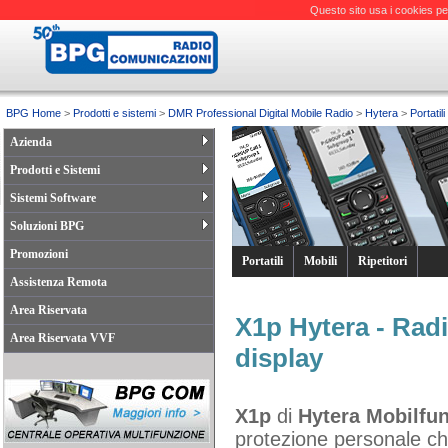
Questo sito usa i cookies pe
BPG Home
>
Prodotti e sistemi
>
DMR Professional Digital Mobile Radio
>
Hytera
>
Portatili
Azienda
Prodotti e Sistemi
Sistemi Software
Soluzioni BPG
Promozioni
Portatili
Mobili
Ripetitori
Assistenza Remota
Area Riservata
X1p Hytera - Radio
Area Riservata VVF
display
X1p
di
Hytera Mobilfu
protezione personale che