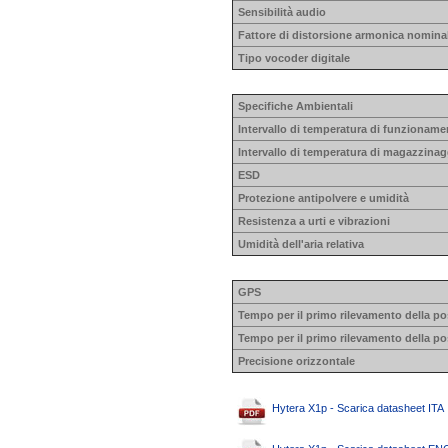
Sensibilità audio
Fattore di distorsione armonica nomina
Tipo vocoder digitale
Specifiche Ambientali
Intervallo di temperatura di funzioname
Intervallo di temperatura di magazzinag
ESD
Protezione antipolvere e umidità
Resistenza a urti e vibrazioni
Umidità dell'aria relativa
GPS
Tempo per il primo rilevamento della po
Tempo per il primo rilevamento della po
Precisione orizzontale
Hytera X1p - Scarica datasheet ITA