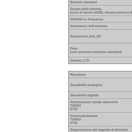
Batteria standard
Durata della batteria
(ciclo di lavoro 5/5/90, elevata potenza 
Stabilità in frequenza
Impedenza dell'antenna
Dimensioni (AxLxP)
Peso
(con antenna e batteria standard)
Display LCD
Ricevitore
Sensibilità analogica
Sensibilità digitale
Attenuazione canale adiacente
TIA603
ETSI
Intermodulazione
TIA603
ETSI
Soppressione del segnale di disturbo