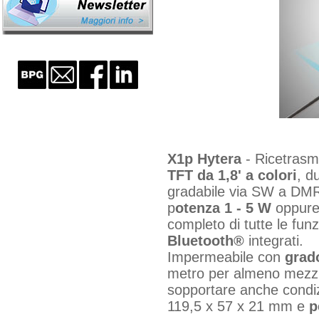
X1p Hytera
- Ricetrasme
TFT da 1,8' a colori
, d
gradabile via SW a DMR 
p
otenza 1 - 5 W
oppure
completo di tutte le fun
Bluetooth®
integrati.
Impermeabile con
grad
metro per almeno mezz
sopportare anche condiz
119,5 x 57 x 21 mm e
p